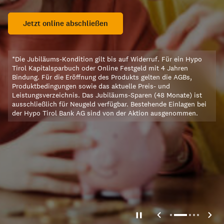
lettrica Tech 70 im
ign.
Jetzt online abschließen
Fix planen, ruhig schlafen
Mit der 10 jährigen Fixzin
men
Finanzierung verlässlich p
*Die Jubiläums-Kondition gilt bis auf Widerruf. Für ein Hypo
Tirol Kapitalsparbuch oder Online Festgeld mit 4 Jahren
Bindung. Für die Eröffnung des Produkts gelten die AGBs,
Mehr zu Hypo Tirol Woh
Produktbedingungen sowie das aktuelle Preis- und
Leistungsverzeichnis. Das Jubiläums-Sparen (48 Monate) ist
ausschließlich für Neugeld verfügbar. Bestehende Einlagen bei
der Hypo Tirol Bank AG sind von der Aktion ausgenommen.
*Fixer Sollzinssatz: Der fixe Zin
10 Jahren ab Vertragsbeginn. N
Fixzinsvereinbarung ist der Zins
Zinsperiode die Summe aus dem
TARGET-TAG vor dem jeweilige
(01.01./01.04./01.07./01.10.) i
veröffentlicht wird, zuzüglich 
volle 0,010 % gerundet. Dieses 
reicht.
Achtung: Kreditaufnahme kostet