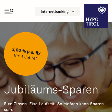
Internetbanking
3,125 %
p.a.
3,00 % p.a. fix
Fixzins
für 4 Jahre*
für 10 Jahre*
Jubiläums-Sparen
WohnRau
am
Jubiläums
ren.
Fixe Zinsen. Fixe Laufzeit. So einfach kann Sparen
ung
sein.