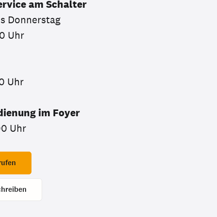
rvice am Schalter
is Donnerstag
0 Uhr
0 Uhr
dienung im Foyer
00 Uhr
rufen
chreiben