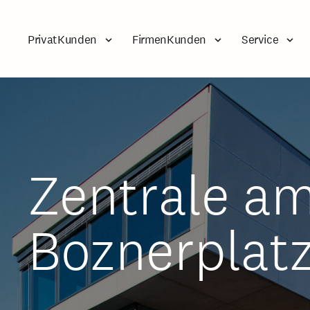
PrivatKunden
FirmenKunden
Service
Zentrale a
Boznerplat