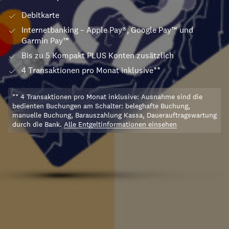
Debitkarte
Internetbanking – Apple Pay®, Google Pay™ und
Garmin Pay™
Bis zu 5 Kompakt PLUS Konten zusätzlich
4 Transaktionen pro Monat inklusive**
** 4 Transaktionen pro Monat inklusive: Ausnahme sind die
bedienten Buchungen am Schalter: beleghafte Buchung,
manuelle Buchung, Barauszahlung Kassa, Dauerauftragswartung
durch die Bank.
Alle Entgeltinformationen einsehen