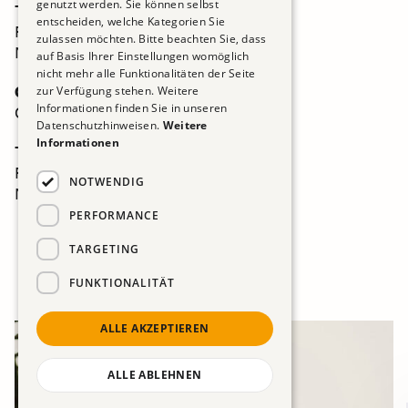
genutzt werden. Sie können selbst
Tel: +39 0471 099 600
entscheiden, welche Kategorien Sie
Fax: +39 0471 099 660
zulassen möchten. Bitte beachten Sie, dass
Mail:
info@hypotirol.it
auf Basis Ihrer Einstellungen womöglich
nicht mehr alle Funktionalitäten der Seite
Orario di apertura
zur Verfügung stehen. Weitere
Informationen finden Sie in unseren
Consulenza su appuntamento
Datenschutzhinweisen.
Weitere
Informationen
Tel: +39 0471 099 600
Fax: +39 0471 099 660
NOTWENDIG
Mail:
info@hypotirol.it
PERFORMANCE
TARGETING
FUNKTIONALITÄT
ALLE AKZEPTIEREN
ALLE ABLEHNEN