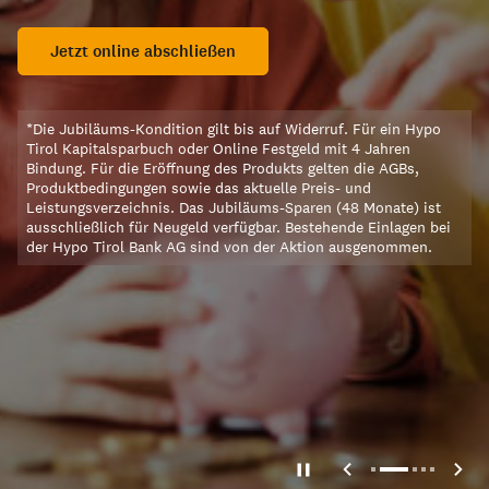
lettrica Tech 70 im
ign.
Jetzt online abschließen
Fix planen, ruhig schlafen
Mit der 10 jährigen Fixzin
men
Finanzierung verlässlich p
*Die Jubiläums-Kondition gilt bis auf Widerruf. Für ein Hypo
Tirol Kapitalsparbuch oder Online Festgeld mit 4 Jahren
Bindung. Für die Eröffnung des Produkts gelten die AGBs,
Mehr zu Hypo Tirol Woh
Produktbedingungen sowie das aktuelle Preis- und
Leistungsverzeichnis. Das Jubiläums-Sparen (48 Monate) ist
ausschließlich für Neugeld verfügbar. Bestehende Einlagen bei
der Hypo Tirol Bank AG sind von der Aktion ausgenommen.
*Fixer Sollzinssatz: Der fixe Zin
10 Jahren ab Vertragsbeginn. N
Fixzinsvereinbarung ist der Zins
Zinsperiode die Summe aus dem
TARGET-TAG vor dem jeweilige
(01.01./01.04./01.07./01.10.) i
veröffentlicht wird, zuzüglich 
volle 0,010 % gerundet. Dieses 
reicht.
Achtung: Kreditaufnahme kostet