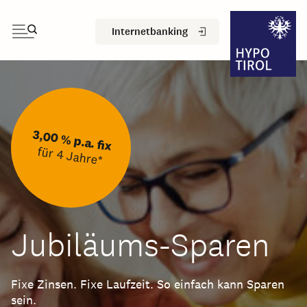
Internetbanking
3,125 %
p.a.
3,00 % p.a. fix
Fixzins
für 4 Jahre*
für 10 Jahre*
Jubiläums-Sparen
WohnRau
am
Jubiläums
ren.
Fixe Zinsen. Fixe Laufzeit. So einfach kann Sparen
ung
sein.