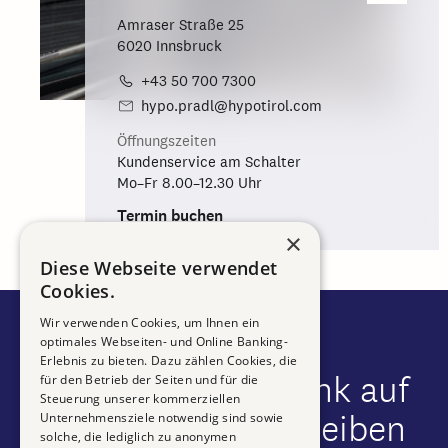
Amraser Straße 25
6020 Innsbruck
+43 50 700 7300
hypo.pradl@hypotirol.com
Öffnungszeiten
Kundenservice am Schalter
Mo–Fr 8.00–12.30 Uhr
Termin buchen
×
Diese Webseite verwendet
Cookies.
Wir verwenden Cookies, um Ihnen ein
optimales Webseiten- und Online Banking-
Erlebnis zu bieten. Dazu zählen Cookies, die
Mit Hypo Tirol Bank auf
für den Betrieb der Seiten und für die
Steuerung unserer kommerziellen
dem Laufenden bleiben
Unternehmensziele notwendig sind sowie
solche, die lediglich zu anonymen