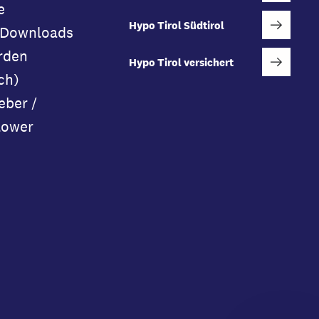
e
Hypo Tirol Südtirol
 Downloads
rden
Hypo Tirol versichert
ch)
eber /
lower