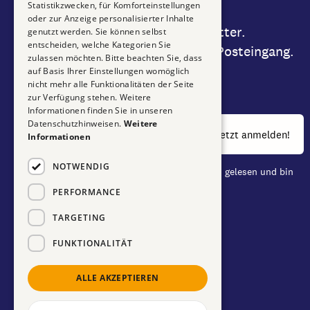
Statistikzwecken, für Komforteinstellungen
oder zur Anzeige personalisierter Inhalte
Abonnieren Sie unseren Newsletter.
genutzt werden. Sie können selbst
entscheiden, welche Kategorien Sie
Garantiert gut, direkt in Ihrem Posteingang.
zulassen möchten. Bitte beachten Sie, dass
auf Basis Ihrer Einstellungen womöglich
nicht mehr alle Funktionalitäten der Seite
E-Mail Adresse
zur Verfügung stehen. Weitere
Informationen finden Sie in unseren
Datenschutzhinweisen.
Weitere
Informationen
NOTWENDIG
Ich habe die
Datenschutzbestimmungen
gelesen und bin
damit einverstanden.
PERFORMANCE
TARGETING
FUNKTIONALITÄT
ALLE AKZEPTIEREN