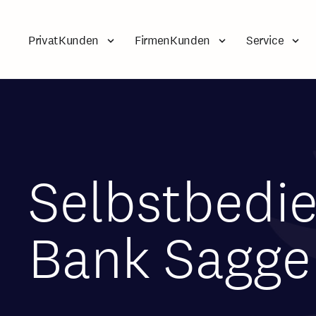
PrivatKunden
FirmenKunden
Service
Selbstbedi
Bank Sagge