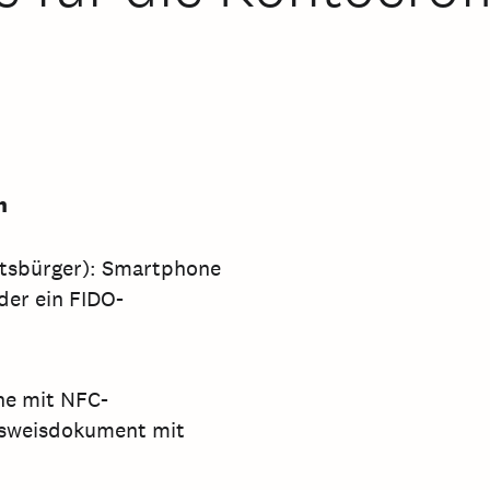
n
aatsbürger): Smartphone
der ein FIDO-
ne mit NFC-
Ausweisdokument mit