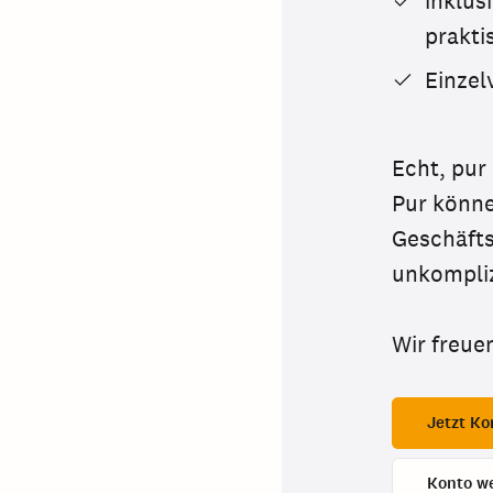
inklus
prakti
Einzel
Echt, pur
Pur könne
Geschäfts
unkompliz
Wir freue
Jetzt Ko
Konto w