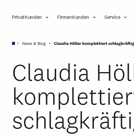
PrivatKunden
FirmenKunden
Service
News & Blog
Claudia Höller komplettiert schlagkräfti
Claudia Höl
komplettier
schlagkräft