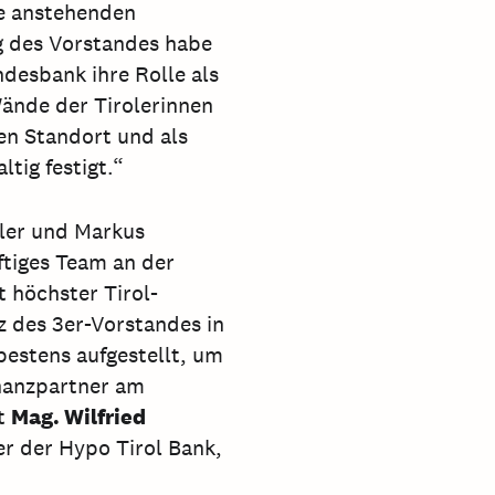
ie anstehenden
g des Vorstandes habe
ndesbank ihre Rolle als
Wände der Tirolerinnen
den Standort und als
ltig festigt.“
dler und Markus
ftiges Team an der
t höchster Tirol-
 des 3er-Vorstandes in
bestens aufgestellt, um
inanzpartner am
st
Mag. Wilfried
er der Hypo Tirol Bank,