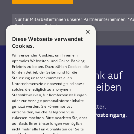
Nur für Mitarbeiter*innen unserer Partnerunternehmen. *
Buchungen am Schalter.
×
Diese Webseite verwendet
Cookies.
Wir verwenden Cookies, um Ihnen ein
optimales Webseiten- und Online Banking-
Erlebnis zu bieten. Dazu zählen Cookies, die
Mit Hypo Tirol Bank auf
für den Betrieb der Seiten und für die
Steuerung unserer kommerziellen
dem Laufenden bleiben
Unternehmensziele notwendig sind sowie
solche, die lediglich zu anonymen
Statistikzwecken, für Komforteinstellungen
oder zur Anzeige personalisierter Inhalte
Abonnieren Sie unseren Newsletter.
genutzt werden. Sie können selbst
entscheiden, welche Kategorien Sie
Garantiert gut, direkt in Ihrem Posteingang.
zulassen möchten. Bitte beachten Sie, dass
auf Basis Ihrer Einstellungen womöglich
nicht mehr alle Funktionalitäten der Seite