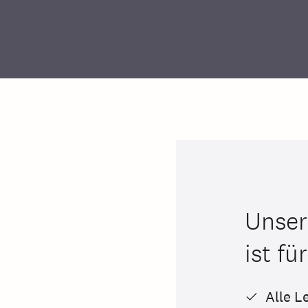
Unser
ist fü
Alle L