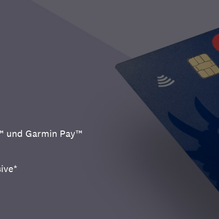
y™ und Garmin Pay™
sive*