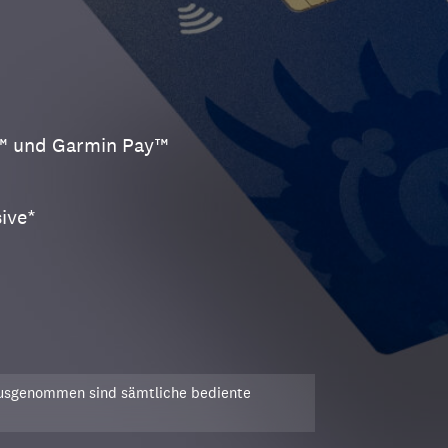
y™ und Garmin Pay™
sive*
Ausgenommen sind sämtliche bediente