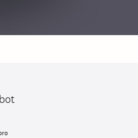
bot
pro