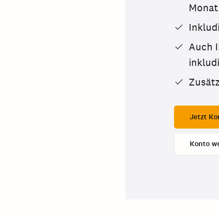
Monat
Inklud
Auch I
inkludi
Zusätz
Jetzt Ko
Konto w